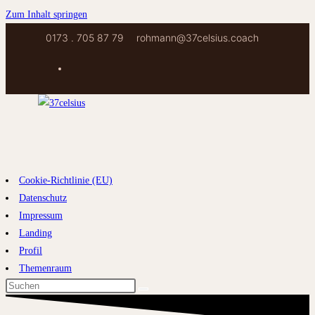
Zum Inhalt springen
0173 . 705 87 79
rohmann@37celsius.coach
Cookie-Richtlinie (EU)
Datenschutz
Impressum
Landing
Profil
Themenraum